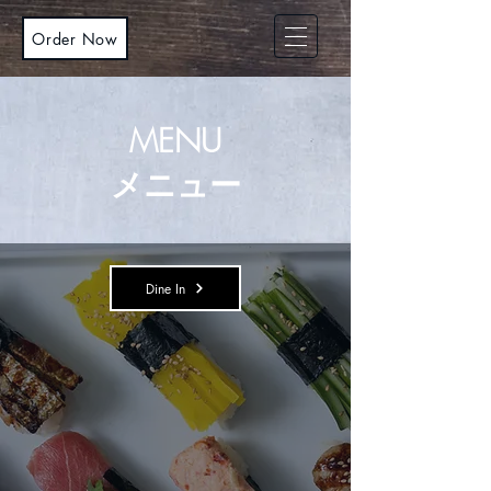
Order Now
MENU
メニュー
Dine In